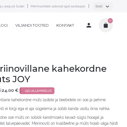
ju soojust Sulle!
Meriinoriided sobivad igal aastaajal.
Eesti
0
LOGI
VILJANDI TOOTED
KONTAKT
riinovillane kahekordne
ts JOY
€
24,00
€
-25% ALLAHINDLUS
une
villane kahekordne müts lastele ja beebidele on soe ja pehme.
ill ei torgi ega ei aja sügelema ja sobib kanda vastu õrna nahka.
.
.
dne soe müts on sobilik kandmiseks kevad-sügis hooajal ja
el talvepäevadel. Meriinovill on kvaliteetne ja müts hoiab väga hästi