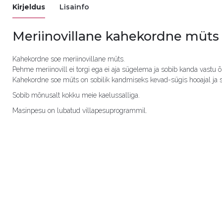
Kirjeldus
Lisainfo
Meriinovillane kahekordne müts 
Värv
Tuhm Virsik, Pu
Kahekordne soe meriinovillane müts.
Suurus (Mütsid)
40/42, 44/46, 
Pehme meriinovill ei torgi ega ei aja sügelema ja sobib kanda vastu 
Kahekordne soe müts on sobilik kandmiseks kevad-sügis hooajal ja soo
Sobib mõnusalt kokku meie kaelussalliga.
Masinpesu on lubatud villapesuprogrammil.