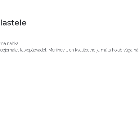
lastele
uderroosa, Naturaalvalge, Helebeez, Karamell, Pähkel, Tamm, Tume Šoko
48/50, 52/54, 56/58
õrna nahka.
jematel talvepäevadel. Meriinovill on kvaliteetne ja müts hoiab väga häs