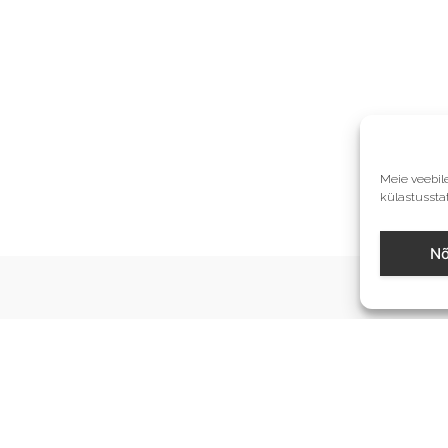
Meie veebil
külastusstat
Nõ
Kiirmenüü
Kontakt
Meist