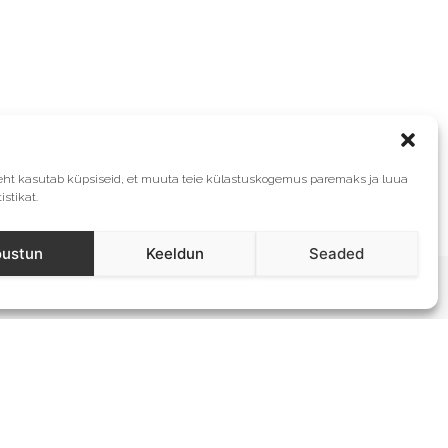
eht kasutab küpsiseid, et muuta teie külastuskogemus paremaks ja luua
istikat.
ustun
Keeldun
Seaded
Uudiskiri
Liitu