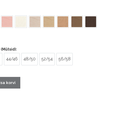
 Virsik
Puuderroosa
Naturaalvalge
Helebeez
Karamell
Pähkel
Tamm
Tume Šokolaad
v
 (Mütsid)
2
44/46
48/50
52/54
56/58
/42
44/46
48/50
52/54
56/58
isa korvi