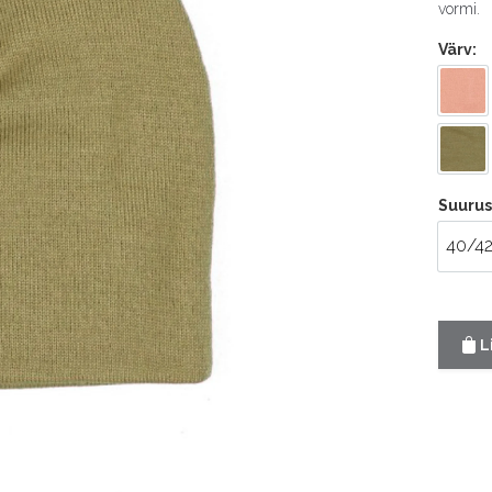
vormi.
Värv
Tuhm
Olii
Suurus
40/4
40
L