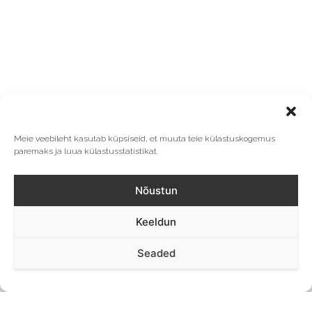
Meie veebileht kasutab küpsiseid, et muuta teie külastuskogemus
paremaks ja luua külastusstatistikat.
Nõustun
Keeldun
Seaded
Info
Müügitingimused